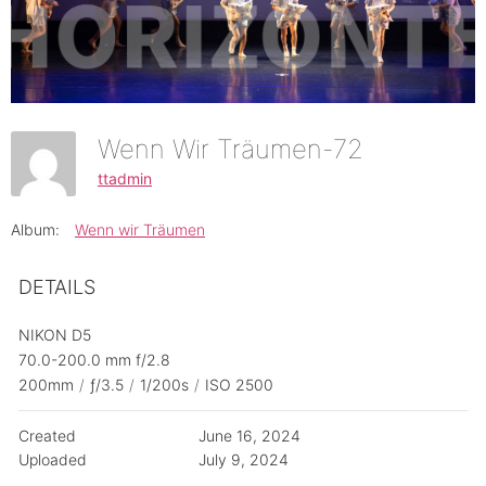
Wenn Wir Träumen-72
ttadmin
Album:
Wenn wir Träumen
DETAILS
NIKON D5
70.0-200.0 mm f/2.8
200mm
/
ƒ/3.5
/
1/200s
/
ISO 2500
Created
June 16, 2024
Uploaded
July 9, 2024