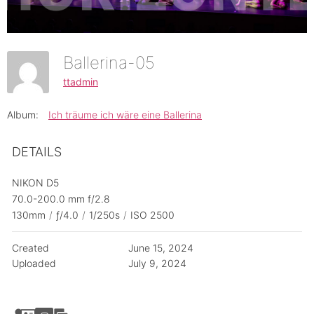
Ballerina-05
ttadmin
Album:
Ich träume ich wäre eine Ballerina
DETAILS
NIKON D5
70.0-200.0 mm f/2.8
130mm
/
ƒ/4.0
/
1/250s
/
ISO 2500
Created
June 15, 2024
Uploaded
July 9, 2024