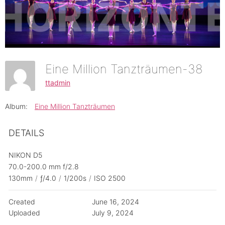
Eine Million Tanzträumen-38
ttadmin
Album:
Eine Million Tanzträumen
DETAILS
NIKON D5
70.0-200.0 mm f/2.8
130mm
/
ƒ/4.0
/
1/200s
/
ISO 2500
Created
June 16, 2024
Uploaded
July 9, 2024