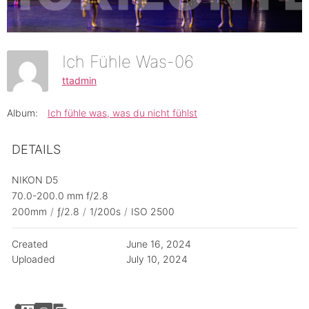
Ich Fühle Was-06
ttadmin
Album:
Ich fühle was, was du nicht fühlst
DETAILS
NIKON D5
70.0-200.0 mm f/2.8
200mm
/
ƒ/2.8
/
1/200s
/
ISO 2500
Created
June 16, 2024
Uploaded
July 10, 2024