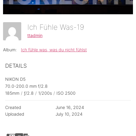
Ich Fühle Was-19
ttadmin
Album:
Ich fühle was, was du nicht fühlst
DETAILS
NIKON D5
70.0-200.0 mm f/2.8
185mm
/
ƒ/2.8
/
1/200s
/
ISO 2500
Created
June 16, 2024
Uploaded
July 10, 2024