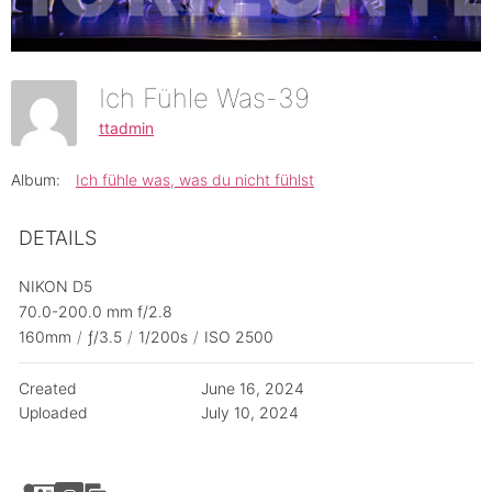
Ich Fühle Was-39
ttadmin
Album:
Ich fühle was, was du nicht fühlst
DETAILS
NIKON D5
70.0-200.0 mm f/2.8
160mm
/
ƒ/3.5
/
1/200s
/
ISO 2500
Created
June 16, 2024
Uploaded
July 10, 2024