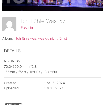
Ich Fühle Was-57
ttadmin
Album:
Ich fühle was, was du nicht fühlst
DETAILS
NIKON D5
70.0-200.0 mm f/2.8
165mm
/
ƒ/2.8
/
1/200s
/
ISO 2500
Created
June 16, 2024
Uploaded
July 10, 2024