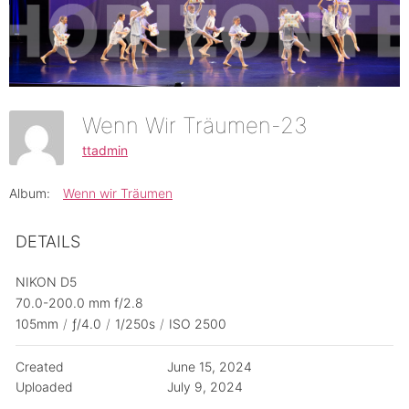
Wenn Wir Träumen-23
ttadmin
Album:
Wenn wir Träumen
DETAILS
NIKON D5
70.0-200.0 mm f/2.8
105mm
/
ƒ/4.0
/
1/250s
/
ISO 2500
Created
June 15, 2024
Uploaded
July 9, 2024