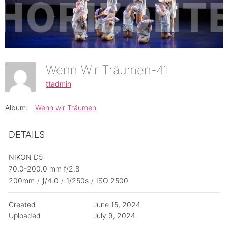
Wenn Wir Träumen-41
ttadmin
Album:
Wenn wir Träumen
DETAILS
NIKON D5
70.0-200.0 mm f/2.8
200mm
/
ƒ/4.0
/
1/250s
/
ISO 2500
Created
June 15, 2024
Uploaded
July 9, 2024