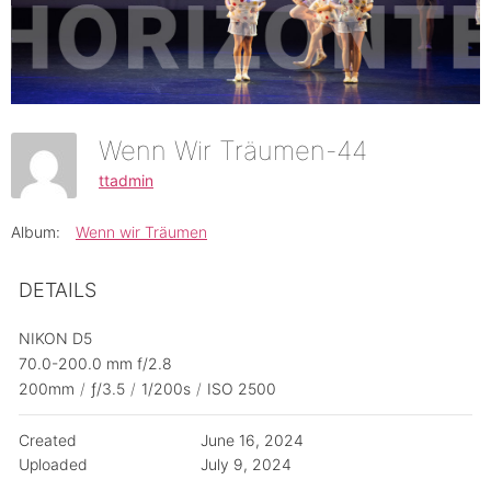
Wenn Wir Träumen-44
ttadmin
Album:
Wenn wir Träumen
DETAILS
NIKON D5
70.0-200.0 mm f/2.8
200mm
/
ƒ/3.5
/
1/200s
/
ISO 2500
Created
June 16, 2024
Uploaded
July 9, 2024