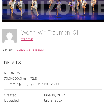
Wenn Wir Träumen-51
ttadmin
Album:
Wenn wir Träumen
DETAILS
NIKON D5
70.0-200.0 mm f/2.8
130mm
/
ƒ/3.5
/
1/200s
/
ISO 2500
Created
June 16, 2024
Uploaded
July 9, 2024