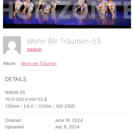
Wenn Wir Träumen-53
ttadmin
Album:
Wenn wir Träumen
DETAILS
NIKON D5
70.0-200.0 mm f/2.8
130mm
/
ƒ/4.0
/
1/200s
/
ISO 2500
Created
June 16, 2024
Uploaded
July 9, 2024