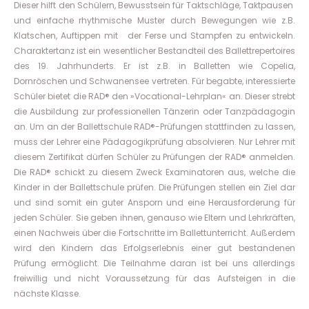
Dieser hilft den Schülern, Bewusstsein für Taktschläge, Taktpausen
und einfache rhythmische Muster durch Bewegungen wie z.B.
Klatschen, Auftippen mit der Ferse und Stampfen zu entwickeln.
Charaktertanz ist ein wesentlicher Bestandteil des Ballettrepertoires
des 19. Jahrhunderts. Er ist z.B. in Balletten wie Copelia,
Dornröschen und Schwanensee vertreten. Für begabte, interessierte
Schüler bietet die RAD® den »Vocational-Lehrplan« an. Dieser strebt
die Ausbildung zur professionellen Tänzerin oder Tanzpädagogin
an. Um an der Ballettschule RAD®-Prüfungen stattfinden zu lassen,
muss der Lehrer eine Pädagogikprüfung absolvieren. Nur Lehrer mit
diesem Zertifikat dürfen Schüler zu Prüfungen der RAD® anmelden.
Die RAD® schickt zu diesem Zweck Examinatoren aus, welche die
Kinder in der Ballettschule prüfen. Die Prüfungen stellen ein Ziel dar
und sind somit ein guter Ansporn und eine Herausforderung für
jeden Schüler. Sie geben ihnen, genauso wie Eltern und Lehrkräften,
einen Nachweis über die Fortschritte im Ballettunterricht. Außerdem
wird den Kindern das Erfolgserlebnis einer gut bestandenen
Prüfung ermöglicht. Die Teilnahme daran ist bei uns allerdings
freiwillig und nicht Voraussetzung für das Aufsteigen in die
nächste Klasse.